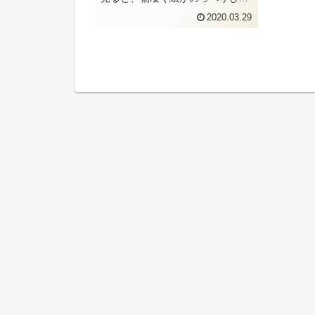
います。何でだろうと原因を探っ
2020.03.29
てみると……均一な太さの線で描
かれているベタはあるけど、ただ
べったり塗っているだけの箇所ば
かりトーンを貼っている箇所
も、...