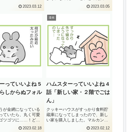
栄養素ですが、卵の白
のことでした。せっかく覚えてく
らなかった様子。でも
2023.03.12
2023.03.05
れたのに申し訳ないことをしまし
ンガリアンに市販のミ
た。そんなこともあり、砂の種類
生き餌）は多いし、
漫画
はうっかり変えないように気をつ
けています。トイレ砂を選ぶ時に
気...
ーっていいよね 5
ハムスターっていいよね 4
らしからぬフォル
話「新しい家・２階でごは
ん」
うが金網になっている
クッキーハウスがすっかり食料貯
っていたら、丸く可愛
蔵庫になってしまったので、新し
ゴツゴツに……！どう
い家を購入しました。マルカン
だけ鍛えられてしまっ
の、ハムちゃんの２階でごはんで
2023.02.18
2023.02.12
。最初は理由がわから
す！(function(b,c,f,g,a,d,e)