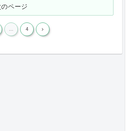
次のページ
次
…
4
へ