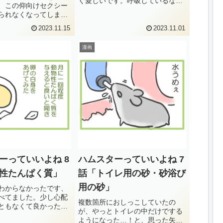
く愛しいです。呼吸しているなん
、この仰向けセクシー
て当たり前のことなんですけど
られなくなってしまい
ね！すぐに動き回るか家に入って
も飲みやすい形の給水
しまう為、鼻息を感じられる距離
2023.11.15
2023.11.01
ので良かったです。新
にいてくれるのはほんの短い時間
は以前紹介したSANKO
なのですが、とても幸せな時間で
漫画
トです。付属の給水器
す...
下に向いたタイ...
ーっていいよね 8
ハムスターっていいよね 7
性たんぱく質」
話「トイレ用の砂・砂浴び
用の砂」
わからなかったです、
べてました。少し心配
複数箇所におしっこしていたの
ともなくて良かったで
が、やっとトイレの中だけでする
たんぱく質はハムちゃ
ようになった…！と、思った矢先