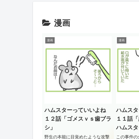
漫画
漫画
漫画
ハムスターっていいよね
ハムスタ
１２話「ゴメスｖｓ歯ブラ
１１話「
シ」
ハムスタ
野生の本能に目覚めたような攻撃
この事件の