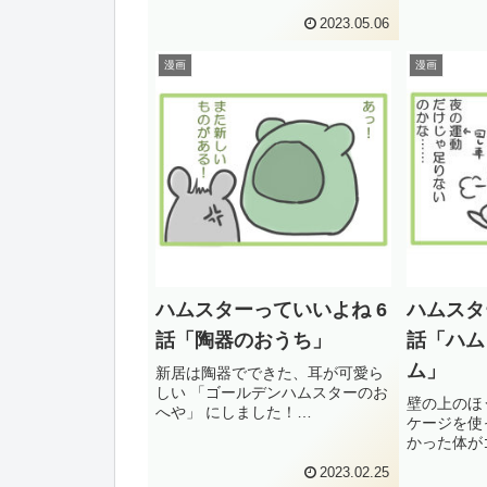
かな～…と、思っていたのです
んに必要な
が……トイレ以外にもおしっこし
身は気に入
2023.05.06
てしまうんですよね！なので毎日
1匹のジャ
のチェック時におしっこの形跡を
ルワーム（
漫画
漫画
発...
保...
ハムスターっていいよね 6
ハムスタ
話「陶器のおうち」
話「ハム
ム」
新居は陶器でできた、耳が可愛ら
しい 「ゴールデンハムスターのお
壁の上のほ
へや」 にしました！
ケージを使
(function(b,c,f,g,a,d,e)
かった体が
{b.MoshimoAffiliateObject=a;b=b||
やら上半身
function(){arguments.c...
2023.02.25
たようです