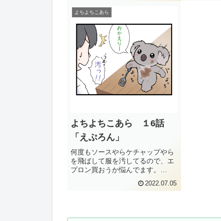
なかったの
よちよちこあら
ォルムが異
性と思えば
良...
よちよちこあら １6話
「えぷろん」
何度もソースやらケチャップやら
を飛ばして服を汚してるので、エ
プロン買おうか悩んでます。
(function(b,c,f,g,a,d,e)
2022.07.05
{b.MoshimoAffiliateObject=a;b=b||
function(){arguments...