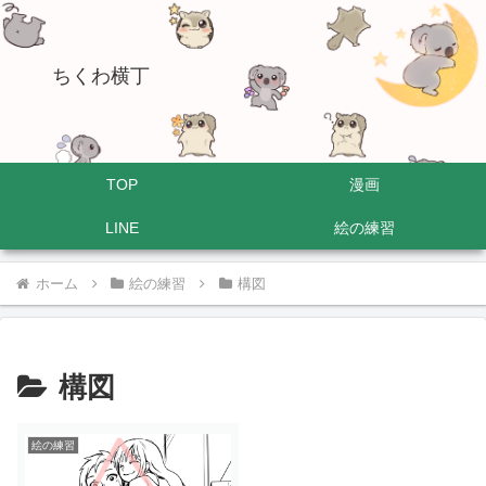
ちくわ横丁
TOP
漫画
LINE
絵の練習
ホーム
絵の練習
構図
構図
絵の練習